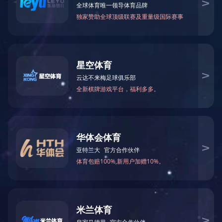
上一篇：
乐动平台-乐动（中国）一站式服务平台供水水质
月报统计表2025年（ 8
下一篇：
银川地表水厂2025年第三季度38项全分析检测
返回列表