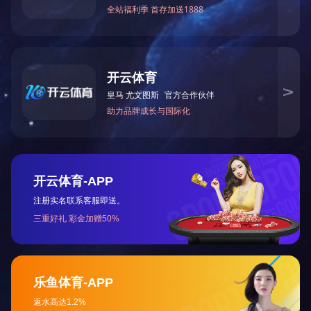
地址：宁夏银川市兴庆区玉皇阁北街18号
电话：0951-6022945
邮箱：6022945@waterych.com
关于我们
公司介绍
组织架构
企业荣誉
企业文化
宣传片
大事记
新闻中心
公司新闻
媒体关注
信息公开
水价公开
水质公开
停水通知
行政规范性文件
水质水
表小常识
便民服务
网点服务
网上营业厅
服务热线
报装业务流程
智慧水务
党群建设
党建活动
党风廉政
职工之家
水漾青春